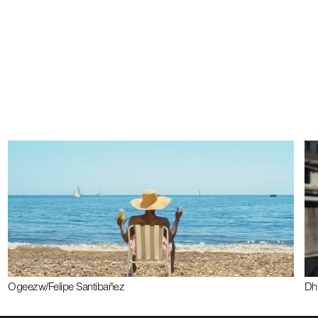
Ogeez
w/
Felipe Santibañez
Dh