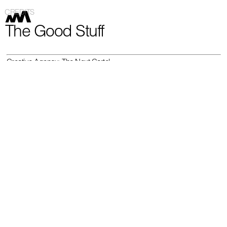
CREDITS
The Good Stuff
Creative Agency: The Next Cartel
Direction: Felipe Santibañez
DP: Andre Ramiro and Dani de la Rocha
Art Direction: Bruna Zidiotti
Set dresser: Lola Germans
Art assistant: Eva Molinas
Styling: Khaliah Jones
Color Grading: Ivan Rodriguez
Actor: Karim Maiga