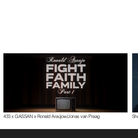
433 x GASSAN x Ronald Araújo
w/
Jonas van Praag
Sho