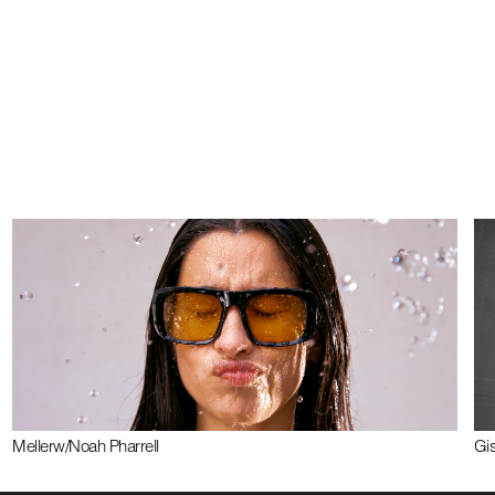
Meller
w/
Noah Pharrell
Gi