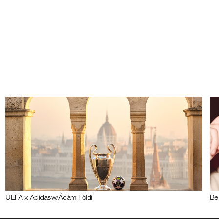
UEFA x Adidas
w/
Ádám Földi
Be