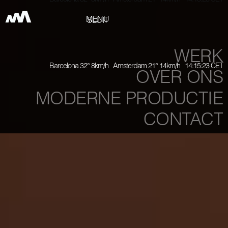
Barcelona 32° 8km/h Amsterdam 21° 14km/h 14:15:25 CET
MENU
SLUIT
WERK
Barcelona 32° 8km/h Amsterdam 21° 14km/h 14:15:25 CET
OVER ONS
MODERNE PRODUCTIE
CONTACT