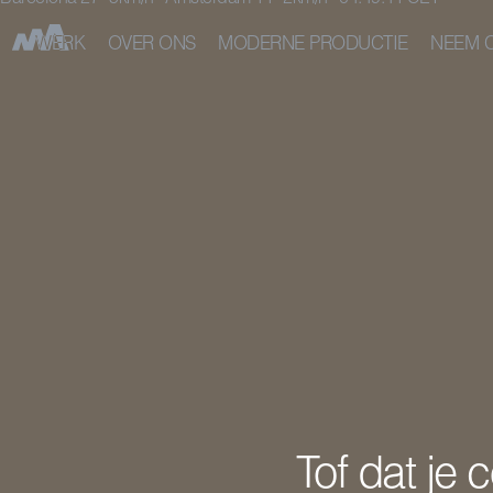
Barcelona 27° 5km/h Amsterdam 11° 2km/h 04:49:42 CET
WERK
OVER ONS
MODERNE PRODUCTIE
NEEM 
Tof dat je