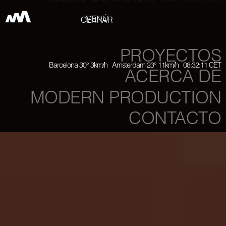
Barcelona 30° 3km/h Amsterdam 23° 11km/h 08:32:12 CET
MENÚ
CERRAR
PROYECTOS
Barcelona 30° 3km/h Amsterdam 23° 11km/h 08:32:12 CET
ACERCA DE
MODERN PRODUCTION
CONTACTO